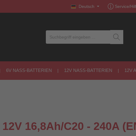
Deutsch
Service/Hil
6V NASS-BATTERIEN
12V NASS-BATTERIEN
12V 
V 16,8Ah/C20 - 240A (EN