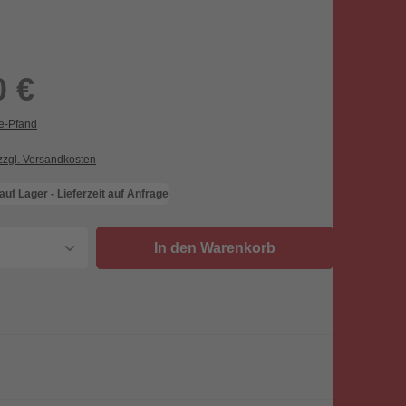
0 €
ie-Pfand
 zzgl. Versandkosten
 auf Lager - Lieferzeit auf Anfrage
nzahl: Gib den gewünschten Wert ein oder
In den Warenkorb