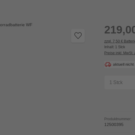
Regulärer Preis:
219,0
zzgl. 7,50 € Batter
Inhalt:
1 Stck
Preise inkl. MwSt.
aktuell nicht
Produkt A
Produktnummer:
12500395