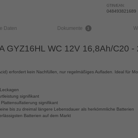
GTIN/EAN:
048493821689
e Daten
Dokumente
W
1
A GYZ16HL WC 12V 16,8Ah/C20 - 2
id) erfordert kein Nachfüllen, nur regelmäßiges Aufladen. Ideal für M
e Leckagen
tleistung signifikant
Plattensulfatierung signifikant
 eine bis zu dreimal längere Lebensdauer als herkömmliche Batterien
rlässigsten Batterien auf dem Markt