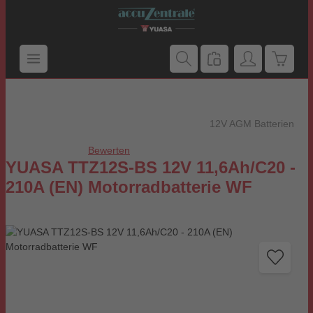
Zum Hauptinhalt springen
Warenk
12V AGM Batterien
Bewerten
Durchschnittliche Bewertung von 0 von 5 Sternen
YUASA TTZ12S-BS 12V 11,6Ah/C20 -
210A (EN) Motorradbatterie WF
Bildergalerie überspringen