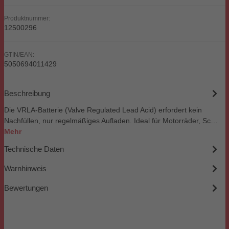
Produktnummer:
12500296
GTIN/EAN:
5050694011429
Beschreibung
Die VRLA-Batterie (Valve Regulated Lead Acid) erfordert kein
Nachfüllen, nur regelmäßiges Aufladen. Ideal für Motorräder, Sc…
Mehr
Technische Daten
Warnhinweis
Bewertungen