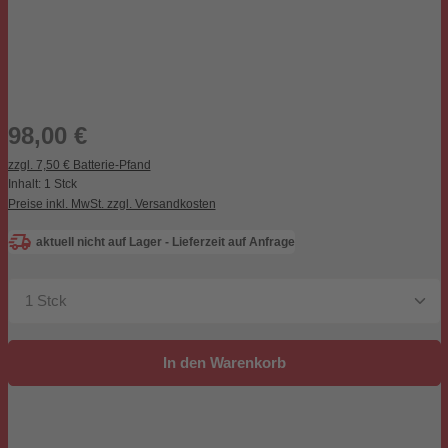
Regulärer Preis:
98,00 €
zzgl. 7,50 € Batterie-Pfand
Inhalt:
1 Stck
Preise inkl. MwSt. zzgl. Versandkosten
aktuell nicht auf Lager - Lieferzeit auf Anfrage
Produkt Anzahl: Gib den gewünschten Wert ein oder be
In den Warenkorb