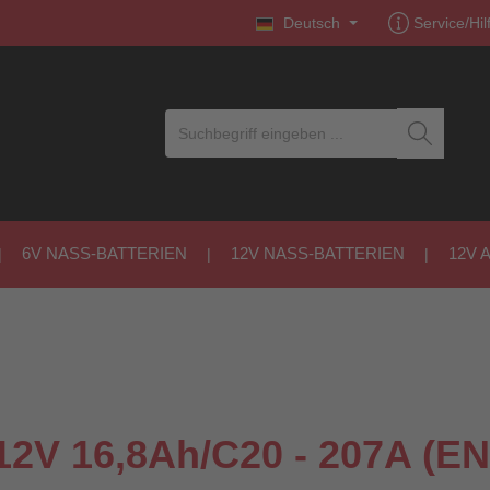
Deutsch
Service/Hil
6V NASS-BATTERIEN
12V NASS-BATTERIEN
12V 
V 16,8Ah/C20 - 207A (EN)