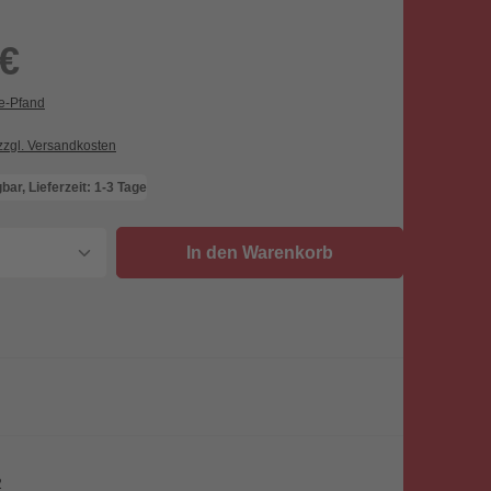
 €
ie-Pfand
 zzgl. Versandkosten
bar, Lieferzeit: 1-3 Tage
nzahl: Gib den gewünschten Wert ein oder
In den Warenkorb
2