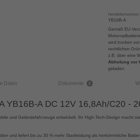
Herstellernummer:
YB16B-A
Gemäß EU-Veror
Motorradbatteri
wird trocken vo
rechtlichen Grü
z.B. über eine 
Abholung vor 
geladen.
e Daten
Dokumente
W
1
A YB16B-A DC 12V 16,8Ah/C20 - 20
ile und Geländefahrzeuge entwickelt. Ihr High-Tech-Design macht sie
tten und liefert bis zu 30 % mehr Startleistung als herkömmliche Batter