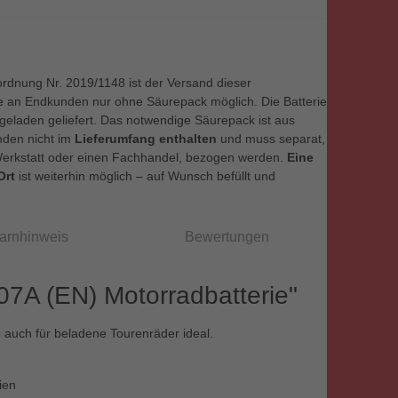
dnung Nr. 2019/1148 ist der Versand dieser
e an Endkunden nur ohne Säurepack möglich. Die Batterie
rgeladen geliefert. Das notwendige Säurepack ist aus
nden nicht im
Lieferumfang enthalten
und muss separat,
Werkstatt oder einen Fachhandel, bezogen werden.
Eine
Ort
ist weiterhin möglich – auf Wunsch befüllt und
arnhinweis
Bewertungen
7A (EN) Motorradbatterie"
 auch für beladene Tourenräder ideal.
ien