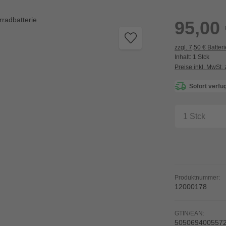
Regulärer Preis:
95,00
zzgl. 7,50 € Batter
Inhalt:
1 Stck
Preise inkl. MwSt.
Sofort verfüg
Produkt A
Produktnummer:
12000178
GTIN/EAN:
505069400557