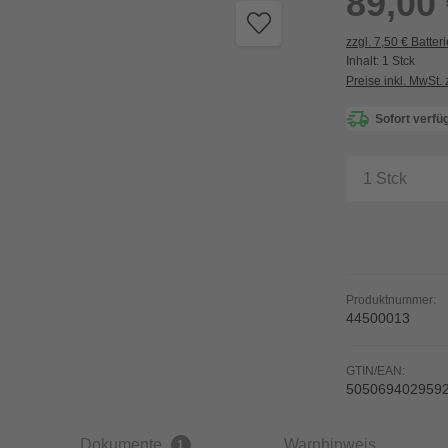
89,00
zzgl. 7,50 € Batter
Inhalt:
1 Stck
Preise inkl. MwSt.
Sofort verfüg
Produkt A
Produktnummer:
44500013
GTIN/EAN:
505069402959
Dokumente
Warnhinweis
1