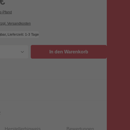
 €
ie-Pfand
 zzgl. Versandkosten
bar, Lieferzeit: 1-3 Tage
nzahl: Gib den gewünschten Wert ein oder
In den Warenkorb
2
Herstellerhinweis
Bewertungen