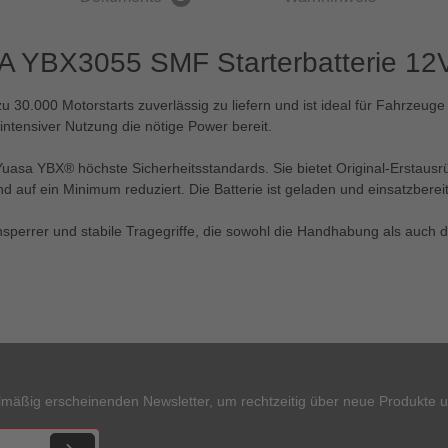
A YBX3055 SMF Starterbatterie 12
u 30.000 Motorstarts zuverlässig zu liefern und ist ideal für Fahrzeu
ei intensiver Nutzung die nötige Power bereit.
 Yuasa YBX® höchste Sicherheitsstandards. Sie bietet Original-Erstausr
nd auf ein Minimum reduziert. Die Batterie ist geladen und einsatzber
nsperrer und stabile Tragegriffe, die sowohl die Handhabung als auch 
.
lmäßig erscheinenden Newsletter, um rechtzeitig über neue Produkte 