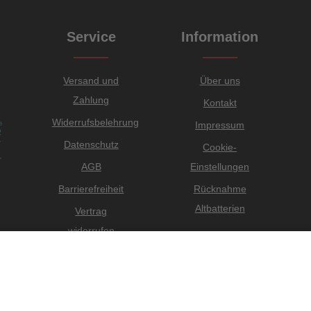
Service
Information
Versand und
Über uns
Zahlung
Kontakt
Widerrufsbelehrung
Impressum
Datenschutz
Cookie-
AGB
Einstellungen
Barrierefreiheit
Rücknahme
Altbatterien
Vertrag
widerrufen