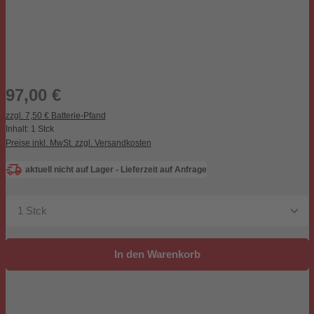
Regulärer Preis:
97,00 €
zzgl. 7,50 € Batterie-Pfand
Inhalt:
1 Stck
Preise inkl. MwSt. zzgl. Versandkosten
aktuell nicht auf Lager - Lieferzeit auf Anfrage
Produkt Anzahl: Gib den gewünschten Wert ein oder be
In den Warenkorb