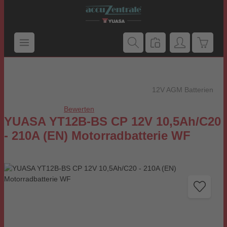
Zum Hauptinhalt springen
Warenk
12V AGM Batterien
Bewerten
Durchschnittliche Bewertung von 0 von 5 Sternen
YUASA YT12B-BS CP 12V 10,5Ah/C20
- 210A (EN) Motorradbatterie WF
Bildergalerie überspringen