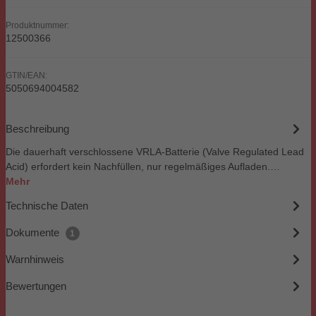
Produktnummer:
12500366
GTIN/EAN:
5050694004582
Beschreibung
Die dauerhaft verschlossene VRLA-Batterie (Valve Regulated Lead
Acid) erfordert kein Nachfüllen, nur regelmäßiges Aufladen.…
Mehr
Technische Daten
Dokumente
1
Warnhinweis
Bewertungen