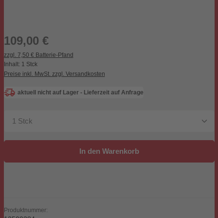
Regulärer Preis:
109,00 €
zzgl. 7,50 € Batterie-Pfand
Inhalt:
1 Stck
Preise inkl. MwSt. zzgl. Versandkosten
aktuell nicht auf Lager - Lieferzeit auf Anfrage
Produkt Anzahl: Gib den gewünschten Wert ein oder be
In den Warenkorb
Produktnummer: