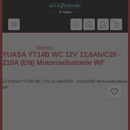
Zum Hauptinhalt springen
Warenk
Bewerten
Durchschnittliche Bewertung von 0 von 5 Sternen
YUASA YT14B WC 12V 12,6Ah/C20 -
210A (EN) Motorradbatterie WF
Bildergalerie überspringen