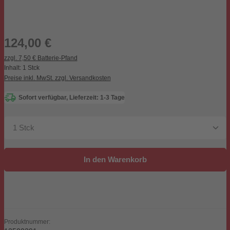
Regulärer Preis:
124,00 €
zzgl. 7,50 € Batterie-Pfand
Inhalt:
1 Stck
Preise inkl. MwSt. zzgl. Versandkosten
Sofort verfügbar, Lieferzeit: 1-3 Tage
Produkt Anzahl: Gib den gewünschten Wert ein oder be
In den Warenkorb
Produktnummer: