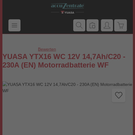
Zum Hauptinhalt springen
Warenk
Bewerten
Durchschnittliche Bewertung von 0 von 5 Sternen
YUASA YTX16 WC 12V 14,7Ah/C20 -
230A (EN) Motorradbatterie WF
Bildergalerie überspringen