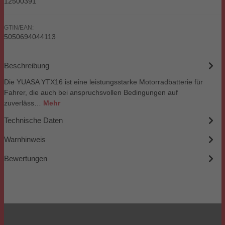
12500391
GTIN/EAN:
5050694044113
Beschreibung
Die YUASA YTX16 ist eine leistungsstarke Motorradbatterie für
Fahrer, die auch bei anspruchsvollen Bedingungen auf
zuverläss…
Mehr
Technische Daten
Warnhinweis
Bewertungen