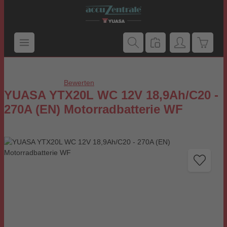
Zum Hauptinhalt springen
Warenk
Bewerten
Durchschnittliche Bewertung von 0 von 5 Sternen
YUASA YTX20L WC 12V 18,9Ah/C20 -
270A (EN) Motorradbatterie WF
Bildergalerie überspringen