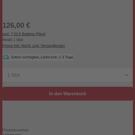
Regulärer Preis:
126,00 €
zzgl. 7,50 € Batterie-Pfand
Inhalt:
1 Stck
Preise inkl. MwSt. zzgl. Versandkosten
Sofort verfügbar, Lieferzeit: 1-3 Tage
Produkt Anzahl: Gib den gewünschten Wert ein oder be
In den Warenkorb
Produktnummer: