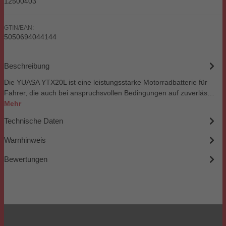
12500403
GTIN/EAN:
5050694044144
Beschreibung
Die YUASA YTX20L ist eine leistungsstarke Motorradbatterie für
Fahrer, die auch bei anspruchsvollen Bedingungen auf zuverläs…
Mehr
Technische Daten
Warnhinweis
Bewertungen