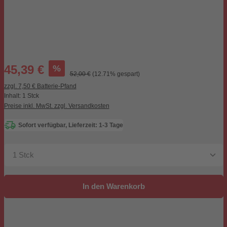
Verkaufspreis:
%
45,39 €
Regulärer Preis:
52,00 €
(12.71% gespart)
zzgl. 7,50 € Batterie-Pfand
Inhalt:
1 Stck
Preise inkl. MwSt. zzgl. Versandkosten
Sofort verfügbar, Lieferzeit: 1-3 Tage
Produkt Anzahl: Gib den gewünschten Wert ein oder be
In den Warenkorb