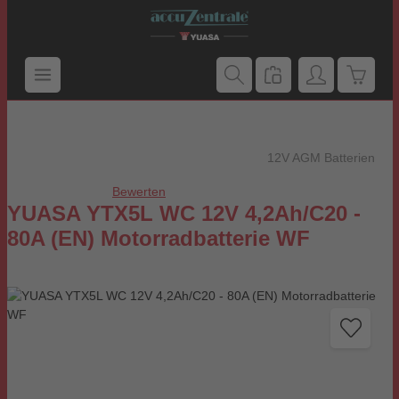
Zum Hauptinhalt springen
Warenk
12V AGM Batterien
Bewerten
Durchschnittliche Bewertung von 0 von 5 Sternen
YUASA YTX5L WC 12V 4,2Ah/C20 -
80A (EN) Motorradbatterie WF
Bildergalerie überspringen