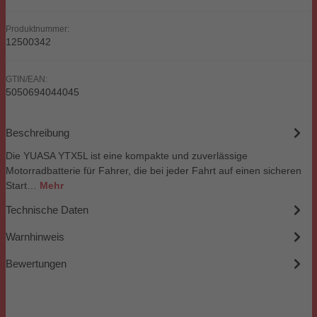
Produktnummer:
12500342
GTIN/EAN:
5050694044045
Beschreibung
Die YUASA YTX5L ist eine kompakte und zuverlässige
Motorradbatterie für Fahrer, die bei jeder Fahrt auf einen sicheren
Start…
Mehr
Technische Daten
Warnhinweis
Bewertungen