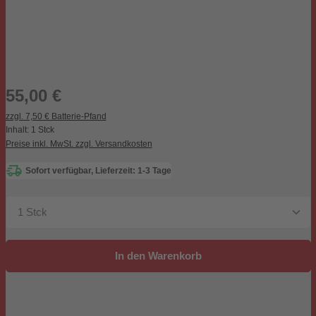
Regulärer Preis:
55,00 €
zzgl. 7,50 € Batterie-Pfand
Inhalt:
1 Stck
Preise inkl. MwSt. zzgl. Versandkosten
Sofort verfügbar, Lieferzeit: 1-3 Tage
Produkt Anzahl: Gib den gewünschten Wert ein oder be
In den Warenkorb