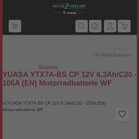
Zum Hauptinhalt springen
Warenk
12V AGM Batterien
Bewerten
Durchschnittliche Bewertung von 0 von 5 Sternen
YUASA YTX7A-BS CP 12V 6,3Ah/C20 -
105A (EN) Motorradbatterie WF
Bildergalerie überspringen