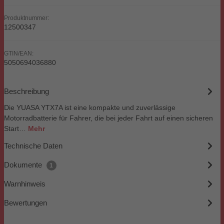
Produktnummer:
12500347
GTIN/EAN:
5050694036880
Beschreibung
Die YUASA YTX7A ist eine kompakte und zuverlässige
Motorradbatterie für Fahrer, die bei jeder Fahrt auf einen sicheren
Start…
Mehr
Technische Daten
Dokumente
1
Warnhinweis
Bewertungen