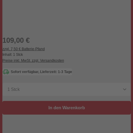
Regulärer Preis:
109,00 €
zzgl. 7,50 € Batterie-Pfand
Inhalt:
1 Stck
Preise inkl. MwSt. zzgl. Versandkosten
Sofort verfügbar, Lieferzeit: 1-3 Tage
Produkt Anzahl: Gib den gewünschten Wert ein oder be
In den Warenkorb