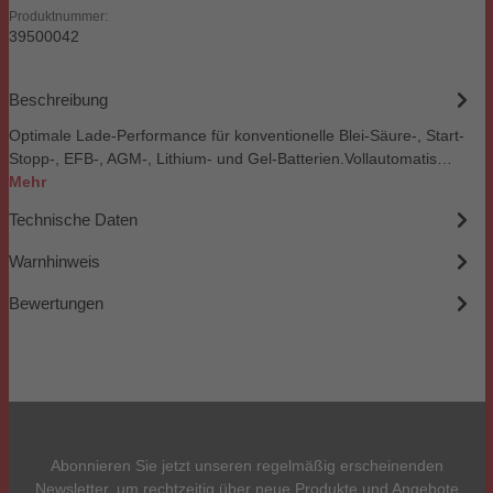
Produktnummer:
39500042
Beschreibung
Optimale Lade-Performance für konventionelle Blei-Säure-, Start-
Stopp-, EFB-, AGM-, Lithium- und Gel-Batterien.Vollautomatis…
Mehr
Technische Daten
Warnhinweis
Bewertungen
Abonnieren Sie jetzt unseren regelmäßig erscheinenden
Newsletter, um rechtzeitig über neue Produkte und Angebote