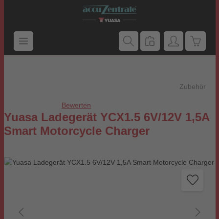
Zum Hauptinhalt springen
Warenk
Zubehör
Bewerten
Durchschnittliche Bewertung von 0 von 5 Sternen
Yuasa Ladegerät YCX1.5 6V/12V 1,5A
Smart Motorcycle Charger
Bildergalerie überspringen