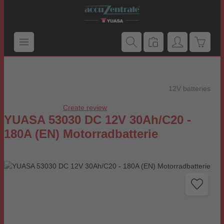
Skip to main content
Shoppi
12V batteries
Create review
Average rating of 0 out of 5 stars
YUASA 53030 DC 12V 30Ah/C20 -
180A (EN) Motorradbatterie
Skip image gallery