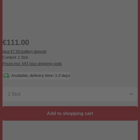
Regular price:
€111.00
plus €7.50 battery deposit
Content:
1 Stck
Prices incl. VAT plus shipping costs
Available, delivery time: 1-3 days
Product Quantity: Enter the desired amount or use the b
Add to shopping cart