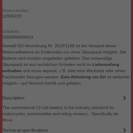
Product number:
12000193
GTIN/EAN:
5050694004919
Gemäß EU-Verordnung Nr. 2019/1148 ist der Versand dieser
Motorradbatterie an Endkunden nur ohne Säurepack möglich. Die
Batterie wird trocken vorgeladen geliefert. Das notwendige
Säurepack ist aus rechtlichen Gründen nicht im
Lieferumfang
enthalten
und muss separat, z.B. über eine Werkstatt oder einen
Fachhandel, bezogen werden.
Eine Abholung vor Ort
ist weiterhin
möglich – auf Wunsch befüllt und geladen.
Description
The conventional 12-volt battery is the industry standard for
motorcycles, snowmobiles and riding mowers.- Specifically de…
More
Technical specifications