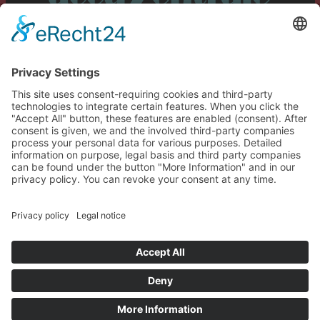
Service
Information
Our further shops:
All prices incl. VAT plus
shipping costs
and possible delivery
charges, if not stated otherwise.