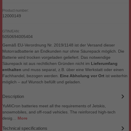
Product number:
12000149
GTIN/EAN:
5050694005404
Gemäß EU-Verordnung Nr. 2019/1148 ist der Versand dieser
Motorradbatterie an Endkunden nur ohne Säurepack möglich. Die
Batterie wird trocken vorgeladen geliefert. Das notwendige
Säurepack ist aus rechtlichen Gründen nicht im
Lieferumfang
enthalten
und muss separat, z.B. über eine Werkstatt oder einen
Fachhandel, bezogen werden.
Eine Abholung vor Ort
ist weiterhin
möglich – auf Wunsch befüllt und geladen.
Description
YuMiCron batteries meet all the requirements of Jetskis,
snowmobiles, and off-road vehicles. The reinforced high-tech
desig…
More
Technical specifications