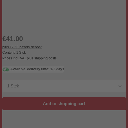
Regular price:
€41.00
plus €7.50 battery deposit
Content:
1 Stck
Prices incl. VAT plus shipping costs
Available, delivery time: 1-3 days
Product Quantity: Enter the desired amount or use the b
Add to shopping cart