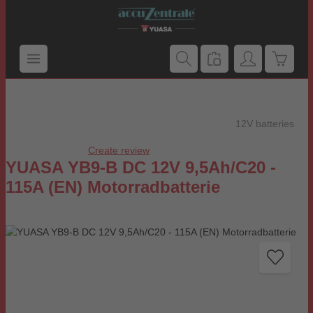
Skip to main content
Shoppi
12V batteries
Create review
Average rating of 0 out of 5 stars
YUASA YB9-B DC 12V 9,5Ah/C20 -
115A (EN) Motorradbatterie
Skip image gallery