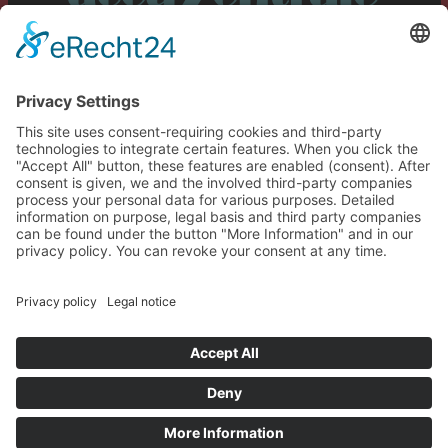
Service
Information
Our further shops:
All prices incl. VAT plus
shipping costs
and possible delivery
charges, if not stated otherwise.